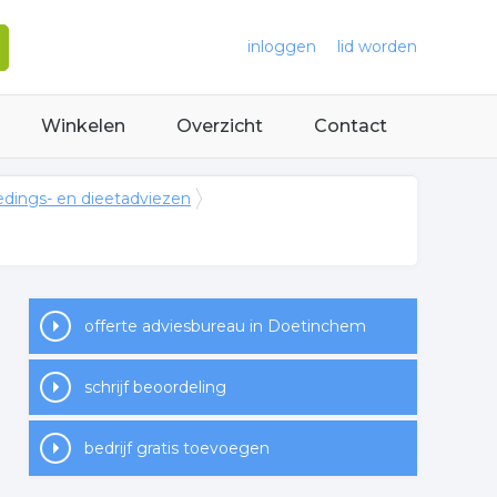
inloggen
lid worden
Winkelen
Overzicht
Contact
edings- en dieetadviezen
offerte adviesbureau in Doetinchem
schrijf beoordeling
bedrijf gratis toevoegen