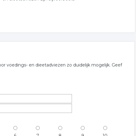
or voedings- en dieetadviezen zo duidelijk mogelijk. Geef
6
7
8
9
10