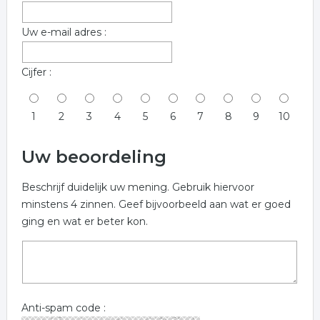
Uw e-mail adres :
Cijfer :
1
2
3
4
5
6
7
8
9
10
Uw beoordeling
Beschrijf duidelijk uw mening. Gebruik hiervoor
minstens 4 zinnen. Geef bijvoorbeeld aan wat er goed
ging en wat er beter kon.
Anti-spam code :