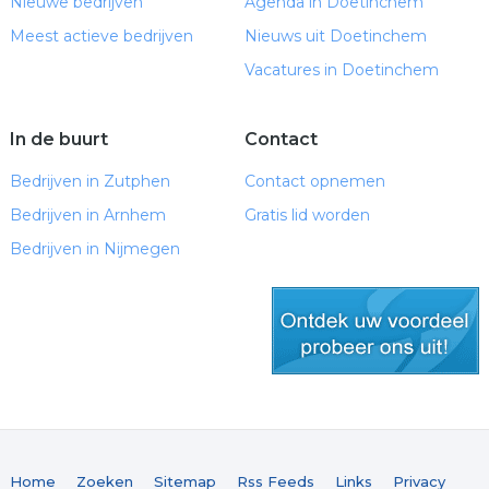
Nieuwe bedrijven
Agenda in Doetinchem
Ontwerpen van passende bed of bed ombouw.
Meest actieve bedrijven
Nieuws uit Doetinchem
Pakket Platina ( Offerte op maat ):
Vacatures in Doetinchem
- Pakket goud + de uitvoering ervan. Dus compleet van
a tot z.
In de buurt
Contact
* exclusief € 0,19 km vergoeding per km vanaf
Bedrijven in Zutphen
Zevenaar. Binnen een straal van 15 km geen
Contact opnemen
onkostenvergoeding.
Bedrijven in Arnhem
Gratis lid worden
Bedrijven in Nijmegen
gratis lid worden
Home
Zoeken
Sitemap
Rss Feeds
Links
Privacy