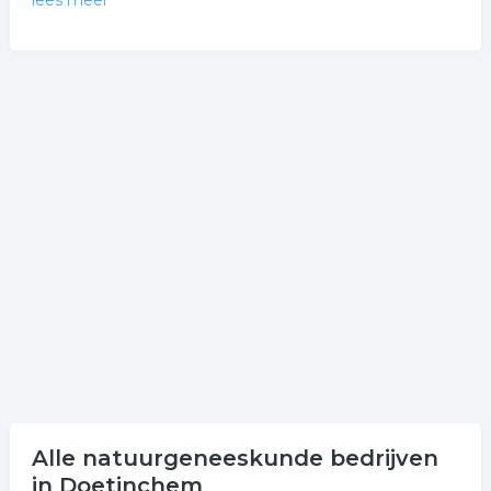
lees meer
Meer over
natuurgeneeskunde
De bedrijven in onderstaande lijst bevinden zich in of in
de omgeving van Doetinchem en behoren tot de
categorie spiritualiteit.
Klik op een van onderstaande links uit de rubriek reiki
voor meer informatie. Hier vindt u ook de
contactgegevens van de onderneming reiki uit
Doetinchem.
Meer bedrijven in Doetinchem
Wij vonden meer informatie over natuurgeneeskunde.
De volgende trefwoorden vallen ook onder deze
bedrijven rubriek:
Alle natuurgeneeskunde bedrijven
in Doetinchem