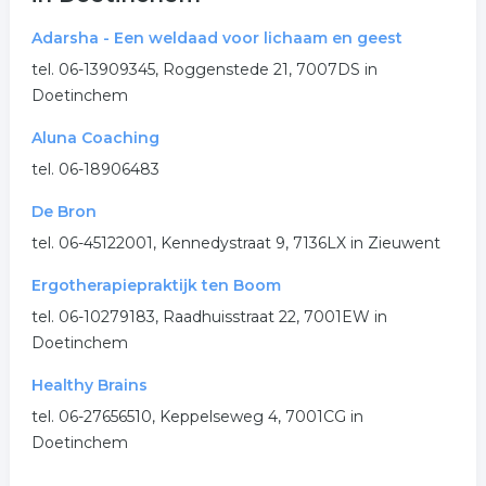
acupunctuur
spiritualiteit
reiki
Adarsha - Een weldaad voor lichaam en geest
meditatie
spiritueel
paranormaal
tel. 06-13909345, Roggenstede 21, 7007DS in
Doetinchem
alternatieve geneeskunde
Aluna Coaching
.
tel. 06-18906483
De Bron
tel. 06-45122001, Kennedystraat 9, 7136LX in Zieuwent
Ergotherapiepraktijk ten Boom
tel. 06-10279183, Raadhuisstraat 22, 7001EW in
Doetinchem
Healthy Brains
tel. 06-27656510, Keppelseweg 4, 7001CG in
Doetinchem