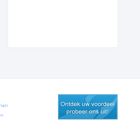
men
en
gratis lid worden