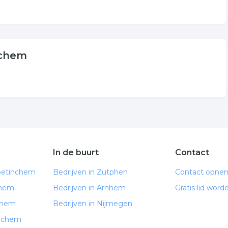
nchem
In de buurt
Contact
oetinchem
Bedrijven in Zutphen
Contact opne
chem
Bedrijven in Arnhem
Gratis lid word
chem
Bedrijven in Nijmegen
inchem