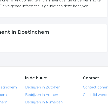
etinchem? Klik op het item om meer over de onderneming te
 volgende informatie is gelinkt aan deze bedrijven.
ment in Doetinchem
In de buurt
Contact
oetinchem
Bedrijven in Zutphen
Contact opne
chem
Bedrijven in Arnhem
Gratis lid word
chem
Bedrijven in Nijmegen