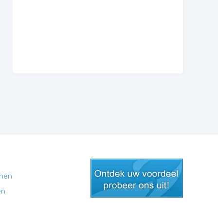
men
en
gratis lid worden