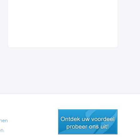
men
en
gratis lid worden