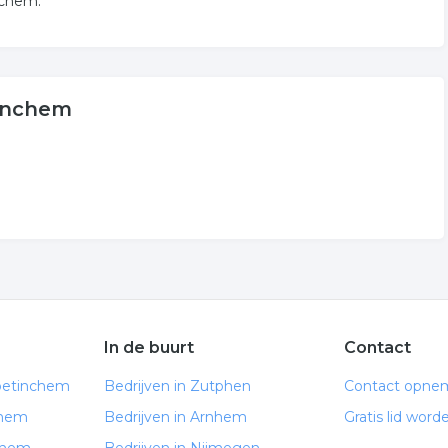
nchem.
tinchem
In de buurt
Contact
oetinchem
Bedrijven in Zutphen
Contact opne
chem
Bedrijven in Arnhem
Gratis lid word